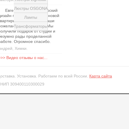
Люстры OSGONA
Евгения сделала авторский
дизайн проект для нашей новой
Лампы
квартиры в Химках. Все наши
пожелания были учтены. Мы
Трансформаторы
получили подарок от студии и
безумно рады проделанной
работе. Огромное спасибо.
Андрей, Химки.
>>> Видео отзывы о нас...
оставка. Установка. Работаем по всей России.
Карта сайта
ГНИП 309400110300029