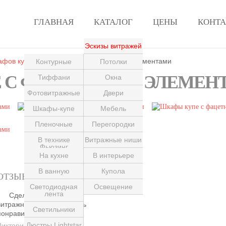
ГЛАВНАЯ
КАТАЛОГ
ЦЕНЫ
КОНТ
Эскизы витражей
афов купе
»
Шкафы купе с фацетными элементами
Контурные
Потолки
 С ФАЦЕТНЫМИ ЭЛЕМЕН
Тиффани
Окна
Фотовитражные
Двери
Пескоструйные
Шкафы-купе
Мебель
Пленочные
Перегородки
В технике
Витражные ниши
Фьюзинг
На кухне
В интерьере
С лазерной
гравировкой
В ванную
Купола
ОТЗЫВЫ
Светодиодная
Для гостиной
Освещение
лента
Сделали в квартире
В зданиях
витражные потолки. Очень
Светильники
понравилось.
Люстры Lightstar
Виктория, Москва.