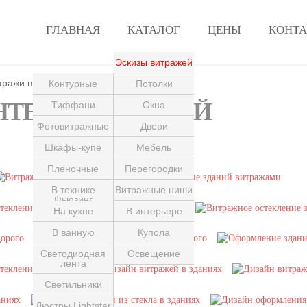
ГЛАВНАЯ
КАТАЛОГ
ЦЕНЫ
КОНТ
Эскизы витражей
тражи в зданиях
Контурные
Потолки
НТЕРЬЕРЕ ЗДАНИЙ
Тиффани
Окна
Фотовитражные
Двери
Пескоструйные
Шкафы-купе
Мебель
Пленочные
Перегородки
В технике
Витражные ниши
Фьюзинг
На кухне
В интерьере
С лазерной
гравировкой
В ванную
Купола
Светодиодная
Для гостиной
Освещение
лента
В зданиях
Светильники
Люстры Lightstar