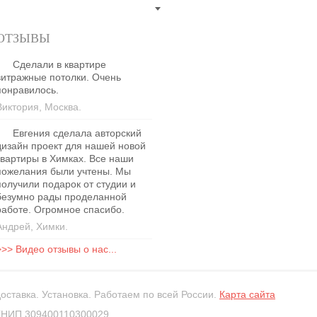
ОТЗЫВЫ
Сделали в квартире
витражные потолки. Очень
понравилось.
Виктория, Москва.
Евгения сделала авторский
дизайн проект для нашей новой
квартиры в Химках. Все наши
пожелания были учтены. Мы
получили подарок от студии и
безумно рады проделанной
работе. Огромное спасибо.
Андрей, Химки.
>>> Видео отзывы о нас...
оставка. Установка. Работаем по всей России.
Карта сайта
ГНИП 309400110300029