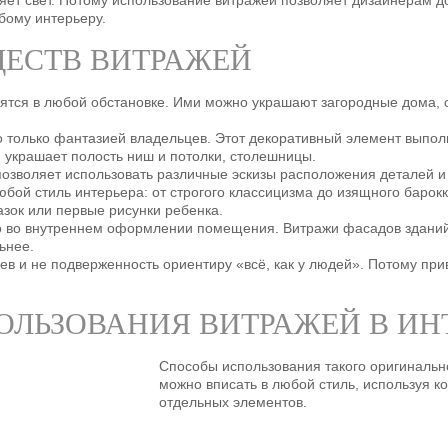
яет свет. Потому использование витражей позволяет дизайнерам д
бому интерьеру.
ЩЕСТВ ВИТРАЖЕЙ
ятся в любой обстановке. Ими можно украшают загородные дома, о
 только фантазией владельцев. Этот декоративный элемент выпол
украшает полость ниш и потолки, столешницы.
позволяет использовать различные эскизы расположения деталей и
бой стиль интерьера: от строгого классицизма до изящного барокк
азок или первые рисунки ребенка.
о во внутреннем оформлении помещения. Витражи фасадов зданий
ьнее.
ев и не подверженность ориентиру «всё, как у людей». Потому при
ЛЬЗОВАНИЯ ВИТРАЖЕЙ В ИН
Способы использования такого оригинальн
можно вписать в любой стиль, используя к
отдельных элементов.