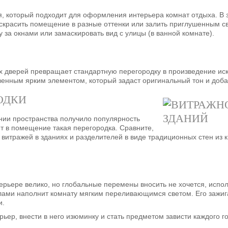
я, который подходит для оформления интерьера комнат отдыха. В 
аскрасить помещение в разные оттенки или залить приглушенным 
 за окнами или замаскировать вид с улицы (в ванной комнате).
дверей превращает стандартную перегородку в произведение иску
венным ярким элементом, который задаст оригинальный тон и доба
ОДКИ
нии пространства получило популярность
ит в помещение такая перегородка. Сравните,
 витражей в зданиях и разделителей в виде традиционных стен из 
ерьере велико, но глобальные перемены вносить не хочется, испо
клами наполнит комнату мягким переливающимся светом. Его зажи
и.
ьер, внести в него изюминку и стать предметом зависти каждого го