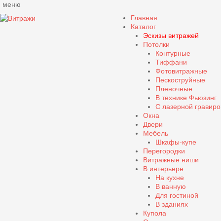
меню
Главная
Каталог
Эскизы витражей
Потолки
Контурные
Тиффани
Фотовитражные
Пескоструйные
Пленочные
В технике Фьюзинг
С лазерной гравиро
Окна
Двери
Мебель
Шкафы-купе
Перегородки
Витражные ниши
В интерьере
На кухне
В ванную
Для гостиной
В зданиях
Купола